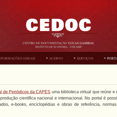
CENTRO DE DOCUMENTAÇÃO
'LUCAS GAMBOA'
INSTITUTO DE ECONOMIA - UNICAMP
NFORMAÇÕES GERAIS
ACERVO
SERVIÇOS
PORTA
al de Periódicos da CAPES
uma biblioteca virtual que reúne e d
rodução científica nacional e internacional. No portal é possív
dos, e-books, enciclopédias e obras de referência, normas t