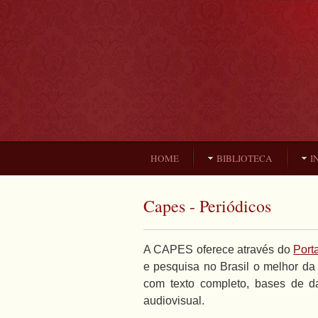
HOME
BIBLIOTECA
I
Capes - Periódicos
A CAPES oferece através do
Port
e pesquisa no Brasil o melhor da p
com texto completo, bases de da
audiovisual.