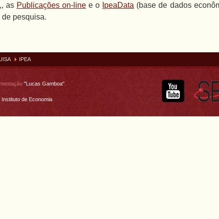
,, as
Publicações on-line
e o
IpeaData
(base de dados econômi
e de pesquisa.
UISA
IPEA
umentação
"Lucas Gamboa"
.
Instituto de Economia