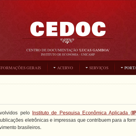
CENTRO DE DOCUMENTAÇÃO
'LUCAS GAMBOA'
INSTITUTO DE ECONOMIA - UNICAMP
NFORMAÇÕES GERAIS
ACERVO
SERVIÇOS
PORTA
volvidos pelo
Instituto de Pesquisa Econômica Aplicada (
I
blicações eletrônicas e impressas que contribuem para a form
imento brasileiros.