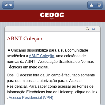
Menu
Fechar
Home
Arquitetura
Acesso Residencial - VPN
Bases de Dados - Unicamp
DOI
Atendimento personalizado
Discentes
ABNT Coleção
Portal Capes
Nome de
Usuário
Biblioteca
Equipe
Bibliotecas da Unicamp
Biblioteca Digital
Empréstimo
Cursos de Capacitação
Docentes
BDTD Nacional
Qualis Capes
Senha
Informações Gerais
Histórico
Eduroam - rede sem fio
Catálogo - Base Acervus
Ficha Catalográfica OnLine
Normalização de trabalhos acadêmicos
CAPES
ABNT Coleção
Lembrar de mim
Acervo
Horário de Funcionamento
Regulamento de Circulação
E-books
Lembrança de senha
Gerenciador de Referencias - Mendeley
CRUESP
Esqueceu sua senha?
A Unicamp disponibiliza para a sua comunidade
Serviços
Quem foi Lucas Gamboa?
Novas Aquisições
ORCID
FGV - Bibliotecas
Esqueceu seu nome de usuário?
acadêmica a
ABNT Coleção
, uma coletânea de
Portais de Pesquisa
Periódicos eletrônicos
Renovações
IBICT
normas da ABNT - Associação Brasileira de Normas
Técnicas em meio digital.
Contato
Pesquisa Integrada
Solicitação de Artigos e Outros Documentos
IPEA
Obs.: O acesso fora da Unicamp é facultado somente
Relatórios de pesquisa
Reservas
NDLTD
para quem possui autorização para o Acesso
Residencial. Para saber como acessar as Fontes de
Repositório Institucional
Serviço de Referência
SciELO
Informação Eletrônicas fora da Unicamp, clique no link
:
Acesso Residencial (VPN)
Repositório de Dados
Relatório - Escrita Original
SPELL