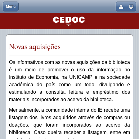
Menu
Fechar
Home
Arquitetura
Acesso Residencial - VPN
Bases de Dados - Unicamp
DOI
Atendimento personalizado
Discentes
ABNT Coleção
Portal Capes
Nome de
Usuário
Biblioteca
Equipe
Bibliotecas da Unicamp
Biblioteca Digital
Empréstimo
Cursos de Capacitação
Docentes
BDTD Nacional
Qualis Capes
Senha
Informações Gerais
Histórico
Eduroam - rede sem fio
Catálogo - Base Acervus
Ficha Catalográfica OnLine
Normalização de trabalhos acadêmicos
CAPES
Novas aquisições
Lembrar de mim
Acervo
Horário de Funcionamento
Regulamento de Circulação
E-books
Lembrança de senha
Gerenciador de Referencias - Mendeley
CRUESP
Os informativos com as novas aquisições da biblioteca
Esqueceu sua senha?
Serviços
Quem foi Lucas Gamboa?
Novas Aquisições
ORCID
FGV - Bibliotecas
Esqueceu seu nome de usuário?
é um meio de promover o uso da informação no
Instituto de Economia, na UNICAMP e na sociedade
Portais de Pesquisa
Periódicos eletrônicos
Renovações
IBICT
acadêmica do país como um todo, divulgando e
estimulando a consulta, leitura e empréstimo dos
Contato
Pesquisa Integrada
Solicitação de Artigos e Outros Documentos
IPEA
materiais incorporados ao acervo da biblioteca.
Relatórios de pesquisa
Reservas
NDLTD
Mensalmente, a comunidade interna do IE recebe uma
listagem dos livros adquiridos através de compras ou
Repositório Institucional
Serviço de Referência
SciELO
doações, que foram incorporados ao acervo da
Repositório de Dados
Relatório - Escrita Original
SPELL
biblioteca. Caso queira receber a listagem, entre em